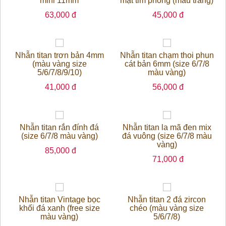
mini 11mm
mặt tim phồng (màu trắng)
63,000 đ
45,000 đ
Nhẫn titan trơn bản 4mm
Nhẫn titan chạm thoi phun
(màu vàng size
cát bản 6mm (size 6/7/8
5/6/7/8/9/10)
màu vàng)
41,000 đ
56,000 đ
Nhẫn titan rắn đính đá
Nhẫn titan la mã đen mix
(size 6/7/8 màu vàng)
đá vuông (size 6/7/8 màu
vàng)
85,000 đ
71,000 đ
Nhẫn titan Vintage bọc
Nhẫn titan 2 đá zircon
khối đá xanh (free size
chéo (màu vàng size
màu vàng)
5/6/7/8)